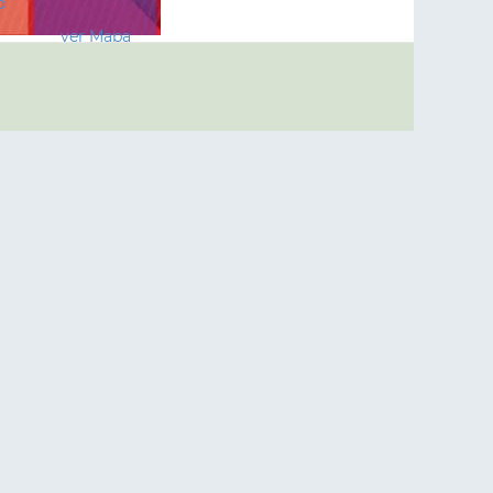
p
ver Mapa