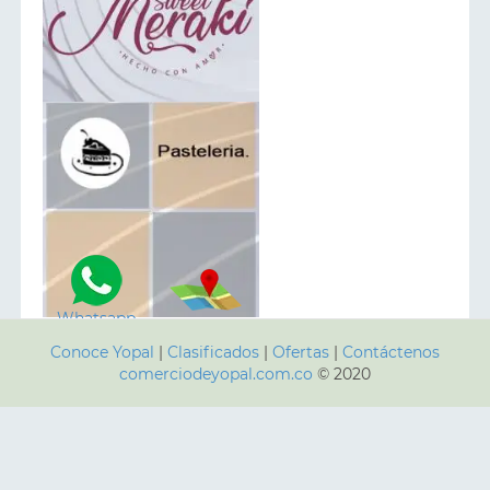
Whatsapp
ver Mapa
Conoce Yopal
|
Clasificados
|
Ofertas
|
Contáctenos
comerciodeyopal.com.co
© 2020