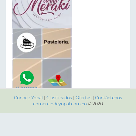
Whatsapp
ver Mapa
Conoce Yopal
|
Clasificados
|
Ofertas
|
Contáctenos
comerciodeyopal.com.co
© 2020