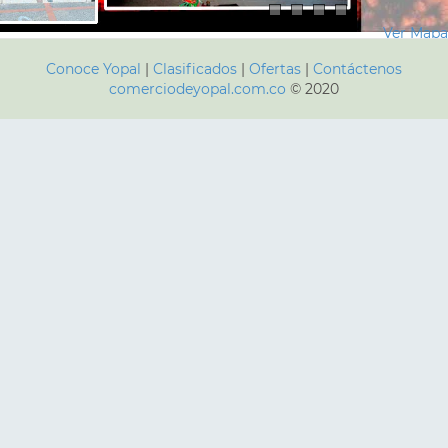
Ver Map
Conoce Yopal
|
Clasificados
|
Ofertas
|
Contáctenos
comerciodeyopal.com.co
© 2020