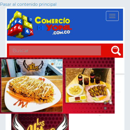
Pasar al contenido principal
Toggle
navigati
Apply
: Las Alitas Gourmet