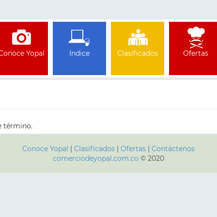
Conoce Yopal
Indice
Clasificados
Ofertas
e término.
Conoce Yopal
|
Clasificados
|
Ofertas
|
Contáctenos
comerciodeyopal.com.co
© 2020