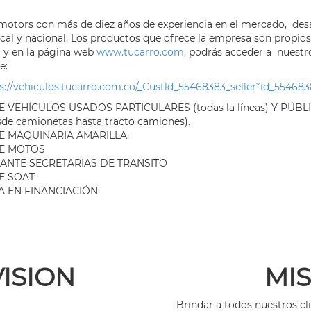
otors con más de diez años de experiencia en el mercado, desa
local y nacional. Los productos que ofrece la empresa son propios
a y en la página web
www.tucarro.com
; podrás acceder a nuestr
e:
s://vehiculos.tucarro.com.co/_Custld_55468383_seller*id_55468
 VEHÍCULOS USADOS PARTICULARES (todas la líneas) Y PÚBLI
sde camionetas hasta tracto camiones).
E MAQUINARIA AMARILLA.
E MOTOS
 ANTE SECRETARIAS DE TRANSITO
E SOAT
A EN FINANCIACIÓN.
VISION
MI
Brindar a todos nuestros cl