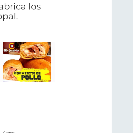
brica los
pal.
Correo: