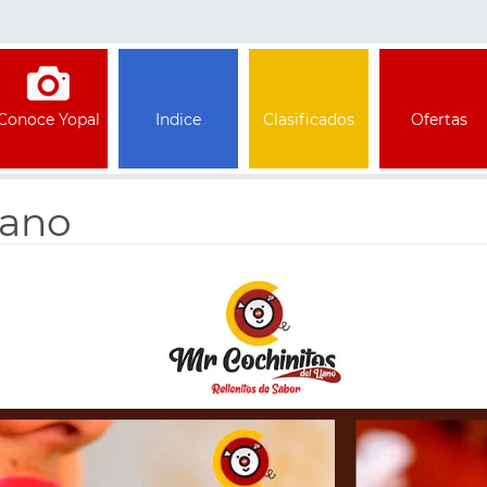
Conoce Yopal
Indice
Clasificados
Ofertas
lano