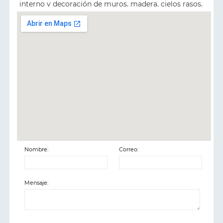
interno y decoración de muros, madera, cielos rasos,
yeso o donde requiera.
VINILO TIPO 3:
Es una pintura a base de agua para uso
interno, ideal para pintar techos y muros, de fácil
manejo y aplicación.
GRANIPLAST:
Es una pintura granulada que se usa
para decorar muros, fachadas, cielos rasos, externos o
internos. Es una pintura 100% lavable, ideal para
impermeabilizar cualquier superficie, su rendimiento
Nombre:
Correo:
es de 3kg x m2.
Mensaje:
ESTUCO PLÁSTICO:
Es una masa pastosa que sieve
para pintar muros, techos, cielos rasos, lavable y para
su uso interno su acabado es ligeramente liso y mate,