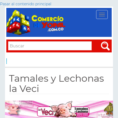
Pasar al contenido principal
Toggle
navigati
Apply
Tamales y Lechonas
la Veci